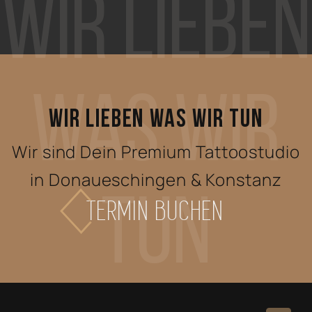
Wir Lieben
Was Wir
WIR LIEBEN WAS WIR TUN
Wir sind Dein Premium Tattoostudio
in Donaueschingen & Konstanz
Tun
TERMIN BUCHEN