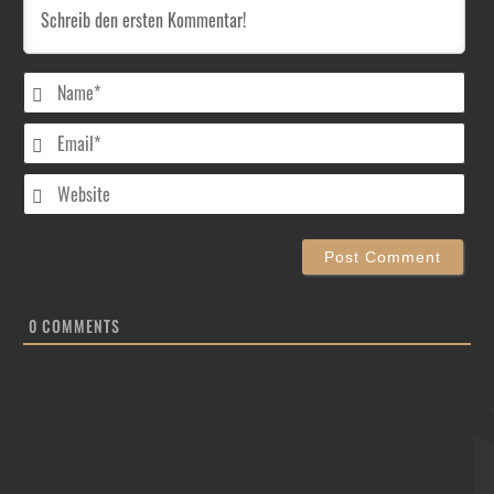
Nam
Emai
Web
0
COMMENTS