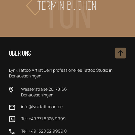
Tun
TERMIN BUCHEN
ÜBER UNS
Lynk Tattoo Art ist Dein professionelles Tattoo Studio in
Donaueschingen.
Wasserstraße 20, 78166
Donaueschingen
info@lynktattooart.de
Tel: +49 771 6026 9999
Tel: +49 1520 52 9999 0